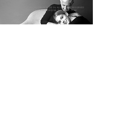
AGENZIAFOTOGRAFICAGOBLIN © 20 26 ALL RIGHTS RESERVED
P.IVA
02738210968
AGENZIAGOBLIN@GMAIL.COM