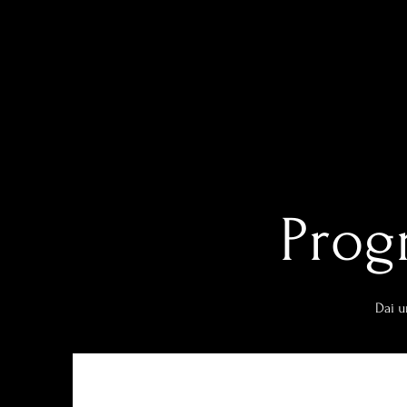
Prog
Dai u