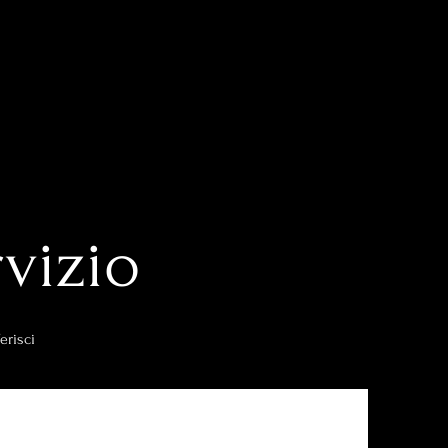
vizio
erisci